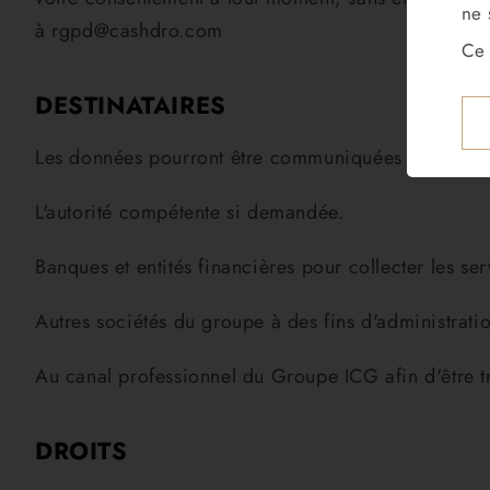
ne 
à rgpd@cashdro.com
Ce 
DESTINATAIRES
Les données pourront être communiquées à :
L'autorité compétente si demandée.
Banques et entités financières pour collecter les ser
Autres sociétés du groupe à des fins d'administratio
Au canal professionnel du Groupe ICG afin d'être tr
DROITS