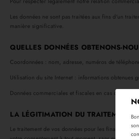
Pour respecter légalement notre relation commercia
Les données ne sont pas traitées aux fins d'un trait
manière significative.
QUELLES DONNÉES OBTENONS-NOU
Coordonnées : nom, adresse, numéros de téléphone
Utilisation du site Internet : informations obtenues 
Données commerciales et fiscales en cas de relatio
N
LA LÉGITIMATION DU TRAITEMENT 
Bon
son
Le traitement de vos données pour les finalités me
com
votre consentement à tout moment, sans en aucun ca