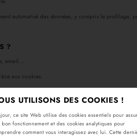
le.
ement automatisé des données, y compris le profilage, pr
S ?
, email...
grâce aux cookies.
n commerciale établie.
OUS UTILISONS DES COOKIES !
DES DONNÉES
jour, ce site Web utilise des cookies essentiels pour assu
 bon fonctionnement et des cookies analytiques pour
ntionnées ci-dessus repose sur le consentement que vous
prendre comment vous interagissez avec lui. Cette derni
s affecter la relation commerciale qui nous lie. Vous 