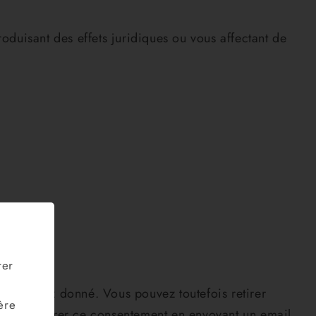
oduisant des effets juridiques ou vous affectant de
rer
 nous avez donné. Vous pouvez toutefois retirer
ère
pouvez retirer ce consentement en envoyant un email